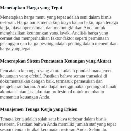
Menetapkan Harga yang Tepat
Menetapkan harga menu yang tepat adalah seni dalam bisnis
restoran. Harga harus mencakup biaya bahan baku, upah tenaga
kerja, biaya operasional, dan memungkinkan Anda untuk
menghasilkan keuntungan yang layak. Analisis harga yang
cermat dan memperhatikan faktor-faktor seperti permintaan
pelanggan dan harga pesaing adalah penting dalam menentukan
harga yang tepat.
Menerapkan Sistem Pencatatan Keuangan yang Akurat
Pencatatan keuangan yang akurat adalah pondasi manajemen
keuangan yang efektif. Pastikan bahwa semua transaksi di
dokumentasikan dengan baik, termasuk pemasukan dan
pengeluaran harian. Anda dapat menggunakan perangkat lunak
akuntansi atau jasa akuntan profesional untuk membantu
memantau keuangan Anda.
Manajemen Tenaga Kerja yang Efisien
Tenaga kerja adalah salah satu biaya terbesar dalam bisnis
restoran. Pastikan bahwa Anda memiliki jumlah staf yang tepat
sesuai dengan tingkat keramaian restoran Anda. Selain itu,