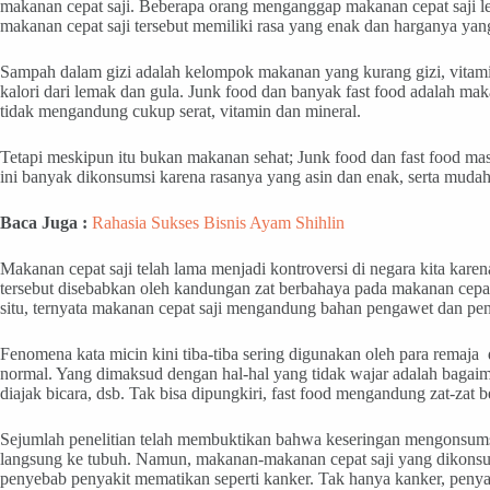
makanan cepat saji. Beberapa orang menganggap makanan cepat saji l
makanan cepat saji tersebut memiliki rasa yang enak dan harganya yan
Sampah dalam gizi adalah kelompok makanan yang kurang gizi, vitami
kalori dari lemak dan gula. Junk food dan banyak fast food adalah maka
tidak mengandung cukup serat, vitamin dan mineral.
Tetapi meskipun itu bukan makanan sehat; Junk food dan fast food m
ini banyak dikonsumsi karena rasanya yang asin dan enak, serta mudah
Baca Juga :
Rahasia Sukses Bisnis Ayam Shihlin
Makanan cepat saji telah lama menjadi kontroversi di negara kita kar
tersebut disebabkan oleh kandungan zat berbahaya pada makanan cepat sa
situ, ternyata makanan cepat saji mengandung bahan pengawet dan peny
Fenomena kata micin kini tiba-tiba sering digunakan oleh para remaja
normal. Yang dimaksud dengan hal-hal yang tidak wajar adalah bagai
diajak bicara, dsb. Tak bisa dipungkiri, fast food mengandung zat-zat b
Sejumlah penelitian telah membuktikan bahwa keseringan mengonsums
langsung ke tubuh. Namun, makanan-makanan cepat saji yang dikonsu
penyebab penyakit mematikan seperti kanker. Tak hanya kanker, penyak