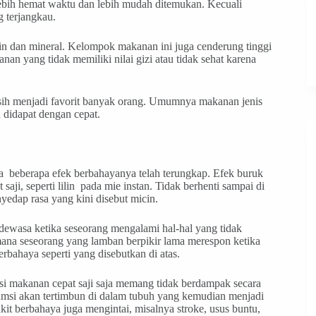
ebih hemat waktu dan lebih mudah ditemukan. Kecuali
g terjangkau.
n dan mineral. Kelompok makanan ini juga cenderung tinggi
nan yang tidak memiliki nilai gizi atau tidak sehat karena
asih menjadi favorit banyak orang. Umumnya makanan jenis
 didapat dengan cepat.
ena beberapa efek berbahayanya telah terungkap. Efek buruk
ji, seperti lilin pada mie instan. Tidak berhenti sampai di
edap rasa yang kini disebut micin.
 dewasa ketika seseorang mengalami hal-hal yang tidak
mana seseorang yang lamban berpikir lama merespon ketika
erbahaya seperti yang disebutkan di atas.
i makanan cepat saji saja memang tidak berdampak secara
msi akan tertimbun di dalam tubuh yang kemudian menjadi
it berbahaya juga mengintai, misalnya stroke, usus buntu,