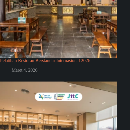
Pelatihan Restoran Berstandar Internasional 2026
Maret 4, 2026