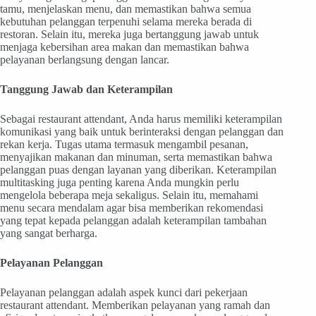
tamu, menjelaskan menu, dan memastikan bahwa semua
kebutuhan pelanggan terpenuhi selama mereka berada di
restoran. Selain itu, mereka juga bertanggung jawab untuk
menjaga kebersihan area makan dan memastikan bahwa
pelayanan berlangsung dengan lancar.
Tanggung Jawab dan Keterampilan
Sebagai restaurant attendant, Anda harus memiliki keterampilan
komunikasi yang baik untuk berinteraksi dengan pelanggan dan
rekan kerja. Tugas utama termasuk mengambil pesanan,
menyajikan makanan dan minuman, serta memastikan bahwa
pelanggan puas dengan layanan yang diberikan. Keterampilan
multitasking juga penting karena Anda mungkin perlu
mengelola beberapa meja sekaligus. Selain itu, memahami
menu secara mendalam agar bisa memberikan rekomendasi
yang tepat kepada pelanggan adalah keterampilan tambahan
yang sangat berharga.
Pelayanan Pelanggan
Pelayanan pelanggan adalah aspek kunci dari pekerjaan
restaurant attendant. Memberikan pelayanan yang ramah dan