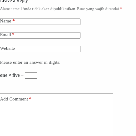
Leave a Reply
Alamat email Anda tidak akan dipublikasikan.
Ruas yang wajib ditandai
*
Name
*
Email
*
Website
Please enter an answer in digits:
one × five =
Add Comment
*