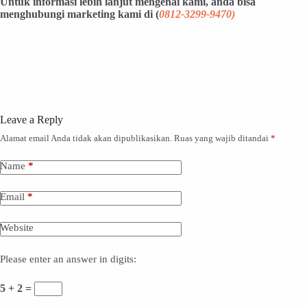
Untuk informasi lebih lanjut mengenai kami, anda bisa
menghubungi marketing kami di
(
0812-3299-9470)
Leave a Reply
Alamat email Anda tidak akan dipublikasikan.
Ruas yang wajib ditandai
*
Name
*
Email
*
Website
Please enter an answer in digits:
5 + 2 =