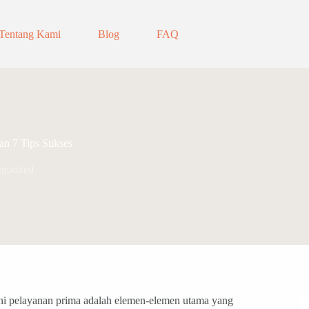
Tentang Kami
Blog
FAQ
an 7 Tips Sukses
gorized
ni pelayanan prima adalah elemen-elemen utama yang