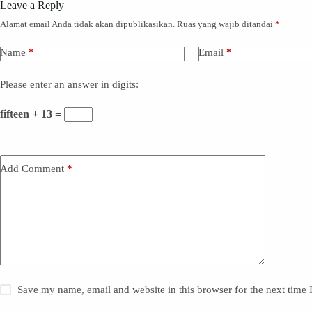
Leave a Reply
Alamat email Anda tidak akan dipublikasikan.
Ruas yang wajib ditandai
*
Name
*
Email
*
Please enter an answer in digits:
fifteen + 13 =
Add Comment
*
Save my name, email and website in this browser for the next time