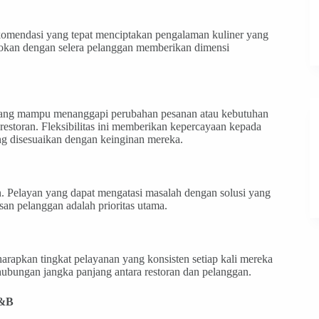
mendasi yang tepat menciptakan pengalaman kuliner yang
kan dengan selera pelanggan memberikan dimensi
n yang mampu menanggapi perubahan pesanan atau kebutuhan
restoran. Fleksibilitas ini memberikan kepercayaan kepada
g disesuaikan dengan keinginan mereka.
. Pelayan yang dapat mengatasi masalah dengan solusi yang
an pelanggan adalah prioritas utama.
arapkan tingkat pelayanan yang konsisten setiap kali mereka
ubungan jangka panjang antara restoran dan pelanggan.
F&B