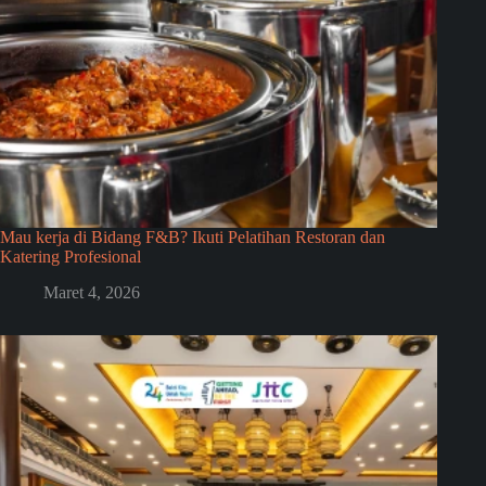
Mau kerja di Bidang F&B? Ikuti Pelatihan Restoran dan
Katering Profesional
Maret 4, 2026