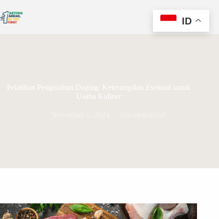
ID
Pelatihan Pengolahan Daging: Keterampilan Esensial untuk
Usaha Kuliner
November 1, 2024
Uncategorized