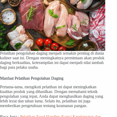
Pelatihan pengolahan daging menjadi semakin penting di dunia
kuliner saat ini. Dengan meningkatnya permintaan akan produk
daging berkualitas, keterampilan ini dapat menjadi nilai tambah
bagi para pelaku usaha.
Manfaat Pelatihan Pengolahan Daging
Pertama-tama, mengikuti pelatihan ini dapat meningkatkan
kualitas produk yang dihasilkan. Dengan memahami teknik
pengolahan yang tepat, Anda dapat menghasilkan daging yang
lebih lezat dan tahan lama. Selain itu, pelatihan ini juga
memberikan pengetahuan tentang keamanan pangan.
Baca Juga :
Pelatihan Food Handler: Kunci Keselamatan dan