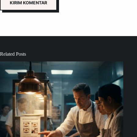
KIRIM KOMENTAR
Related Posts