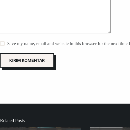
Save my name, email and website in this browser for the next time
KIRIM KOMENTAR
Related Posts