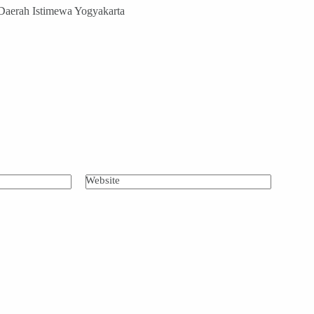
 Daerah Istimewa Yogyakarta
Website