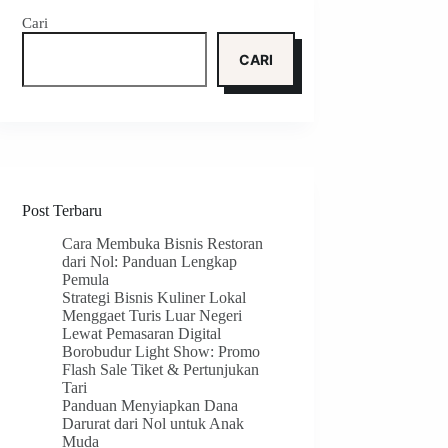
Cari
CARI
Post Terbaru
Cara Membuka Bisnis Restoran
dari Nol: Panduan Lengkap
Pemula
Strategi Bisnis Kuliner Lokal
Menggaet Turis Luar Negeri
Lewat Pemasaran Digital
Borobudur Light Show: Promo
Flash Sale Tiket & Pertunjukan
Tari
Panduan Menyiapkan Dana
Darurat dari Nol untuk Anak
Muda