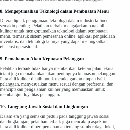
8. Mengoptimalkan Teknologi dalam Pembuatan Menu
Di era digital, penggunaan teknologi dalam industri kuliner
semakin penting. Pelatihan terbaik mengajarkan para ahli
kuliner untuk mengoptimalkan teknologi dalam pembuatan
menu, termasuk sistem pemesanan online, aplikasi pengelolaan
inventaris, dan teknologi lainnya yang dapat meningkatkan
efisiensi operasional.
9. Pemahaman Akan Kepuasan Pelanggan
Pelatihan terbaik tidak hanya memberikan keterampilan teknis
tetapi juga memahamkan akan pentingnya kepuasan pelanggan.
Para ahli kuliner dilatih untuk mendengarkan umpan balik
pelanggan, menyesuaikan menu sesuai dengan preferensi, dan
menciptakan pengalaman kuliner yang memuaskan untuk
membangun loyalitas pelanggan.
10. Tanggung Jawab Sosial dan Lingkungan
Dalam era yang semakin peduli pada tanggung jawab sosial
dan lingkungan, pelatihan terbaik juga mencakup aspek ini.
Para ahli kuliner diberi pemahaman tentang sumber daya lokal,