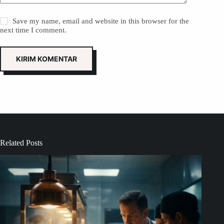
Save my name, email and website in this browser for the
next time I comment.
KIRIM KOMENTAR
Related Posts