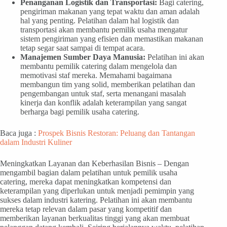
Penanganan Logistik dan Transportasi:
Bagi catering,
pengiriman makanan yang tepat waktu dan aman adalah
hal yang penting. Pelatihan dalam hal logistik dan
transportasi akan membantu pemilik usaha mengatur
sistem pengiriman yang efisien dan memastikan makanan
tetap segar saat sampai di tempat acara.
Manajemen Sumber Daya Manusia:
Pelatihan ini akan
membantu pemilik catering dalam mengelola dan
memotivasi staf mereka. Memahami bagaimana
membangun tim yang solid, memberikan pelatihan dan
pengembangan untuk staf, serta menangani masalah
kinerja dan konflik adalah keterampilan yang sangat
berharga bagi pemilik usaha catering.
Baca juga :
Prospek Bisnis Restoran: Peluang dan Tantangan
dalam Industri Kuliner
Meningkatkan Layanan dan Keberhasilan Bisnis – Dengan
mengambil bagian dalam pelatihan untuk pemilik usaha
catering, mereka dapat meningkatkan kompetensi dan
keterampilan yang diperlukan untuk menjadi pemimpin yang
sukses dalam industri katering. Pelatihan ini akan membantu
mereka tetap relevan dalam pasar yang kompetitif dan
memberikan layanan berkualitas tinggi yang akan membuat