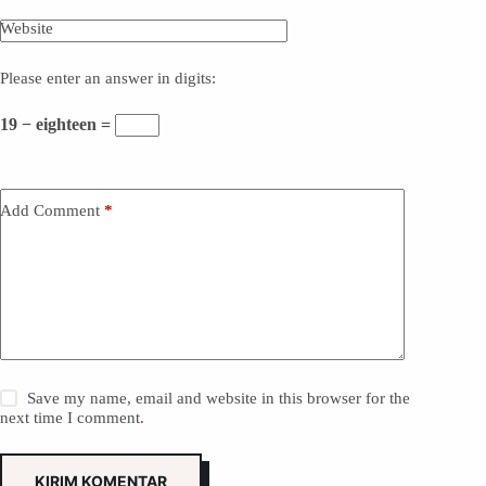
Website
Please enter an answer in digits:
19 − eighteen =
Add Comment
*
Save my name, email and website in this browser for the
next time I comment.
KIRIM KOMENTAR