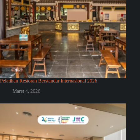
Pelatihan Restoran Berstandar Internasional 2026
Maret 4, 2026