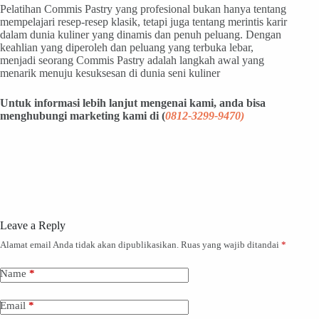
Pelatihan Commis Pastry yang profesional bukan hanya tentang
mempelajari resep-resep klasik, tetapi juga tentang merintis karir
dalam dunia kuliner yang dinamis dan penuh peluang. Dengan
keahlian yang diperoleh dan peluang yang terbuka lebar,
menjadi seorang Commis Pastry adalah langkah awal yang
menarik menuju kesuksesan di dunia seni kuliner
Untuk informasi lebih lanjut mengenai kami, anda bisa
menghubungi marketing kami di (
0812-3299-9470)
Leave a Reply
Alamat email Anda tidak akan dipublikasikan.
Ruas yang wajib ditandai
*
Name
*
Email
*