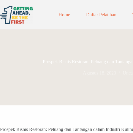
Home
Daftar Pelatihan
Prospek Bisnis Restoran: Peluang dan Tantangan
Agustus 18, 2023
Uncat
Prospek Bisnis Restoran: Peluang dan Tantangan dalam Industri Kuliner