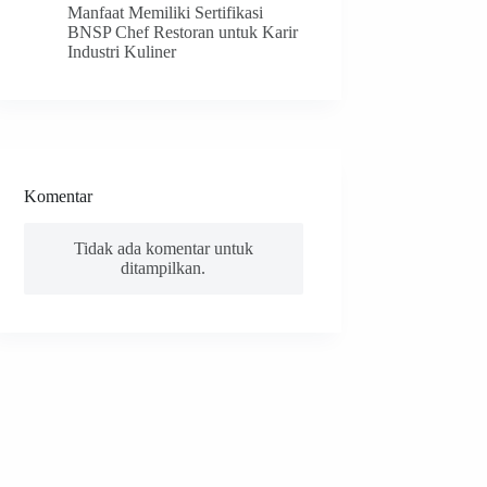
Manfaat Memiliki Sertifikasi
BNSP Chef Restoran untuk Karir
Industri Kuliner
Komentar
Tidak ada komentar untuk
ditampilkan.