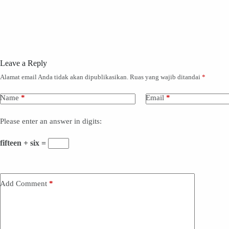
Leave a Reply
Alamat email Anda tidak akan dipublikasikan.
Ruas yang wajib ditandai
*
Name
*
Email
*
Please enter an answer in digits:
fifteen + six =
Add Comment
*