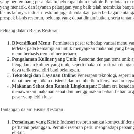
yang berkembang pesat dalam beberapa tahun terakhir. Permintaan mas
yang menarik, dan layanan pelanggan yang baik telah membuka banyak 
bisnis lainnya, industri restoran juga dihadapkan pada berbagai tantan
prospek bisnis restoran, peluang yang dapat dimanfaatkan, serta tantan
Peluang dalam Bisnis Restoran
Diversifikasi Menu
: Permintaan pasar terhadap variasi menu y
terletak pada kemampuan untuk menyajikan makanan yang bera
menu berbasis tren kuliner terbaru.
Pengalaman Kuliner yang Unik
: Restoran dengan tema unik a
Pengalaman kuliner yang unik, seperti makan di restoran dengan 
daya tarik tersendiri bagi pelanggan.
Teknologi dan Layanan Online
: Penerapan teknologi, seperti 
dapat meningkatkan efisiensi dan memberikan kenyamanan kepa
Makanan Sehat dan Ramah Lingkungan
: Dalam era kesadar
menawarkan makanan sehat dan menggunakan bahan-bahan organ
pasar yang lebih luas.
Tantangan dalam Bisnis Restoran
Persaingan yang Ketat
: Industri restoran sangat kompetitif 
perhatian pelanggan. Pemilik restoran perlu menghadapi persai
efektif.