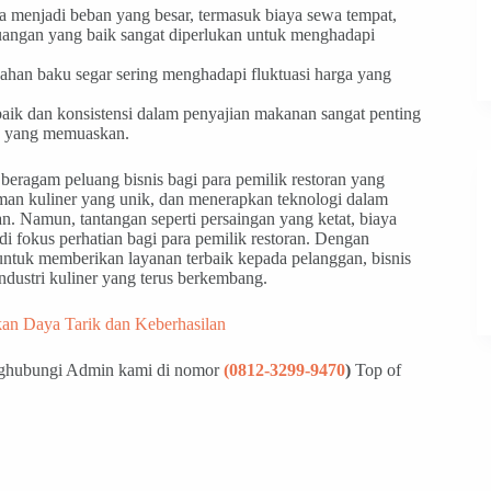
isa menjadi beban yang besar, termasuk biaya sewa tempat,
uangan yang baik sangat diperlukan untuk menghadapi
ahan baku segar sering menghadapi fluktuasi harga yang
aik dan konsistensi dalam penyajian makanan sangat penting
n yang memuaskan.
beragam peluang bisnis bagi para pemilik restoran yang
man kuliner yang unik, dan menerapkan teknologi dalam
n. Namun, tantangan seperti persaingan yang ketat, biaya
di fokus perhatian bagi para pemilik restoran. Dengan
untuk memberikan layanan terbaik kepada pelanggan, bisnis
ndustri kuliner yang terus berkembang.
kan Daya Tarik dan Keberhasilan
menghubungi Admin kami di nomor
(
0812-3299-9470
)
Top of