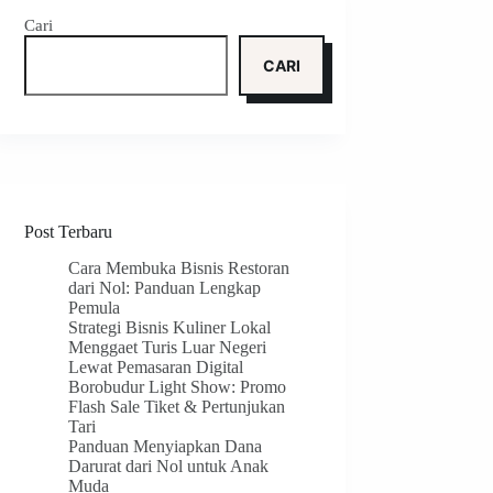
Cari
CARI
Post Terbaru
Cara Membuka Bisnis Restoran
dari Nol: Panduan Lengkap
Pemula
Strategi Bisnis Kuliner Lokal
Menggaet Turis Luar Negeri
Lewat Pemasaran Digital
Borobudur Light Show: Promo
Flash Sale Tiket & Pertunjukan
Tari
Panduan Menyiapkan Dana
Darurat dari Nol untuk Anak
Muda