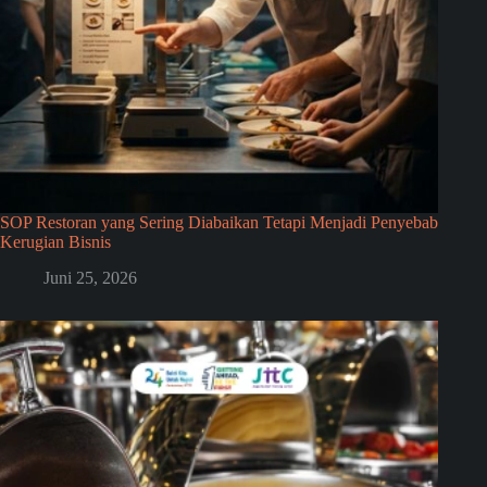
SOP Restoran yang Sering Diabaikan Tetapi Menjadi Penyebab
Kerugian Bisnis
Juni 25, 2026