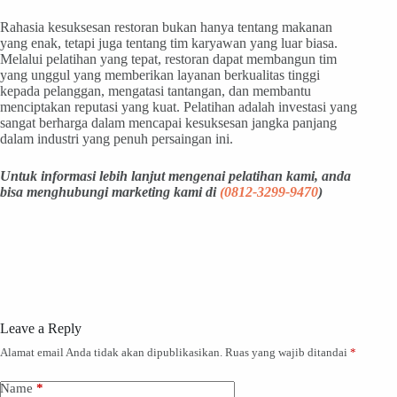
Rahasia kesuksesan restoran bukan hanya tentang makanan
yang enak, tetapi juga tentang tim karyawan yang luar biasa.
Melalui pelatihan yang tepat, restoran dapat membangun tim
yang unggul yang memberikan layanan berkualitas tinggi
kepada pelanggan, mengatasi tantangan, dan membantu
menciptakan reputasi yang kuat. Pelatihan adalah investasi yang
sangat berharga dalam mencapai kesuksesan jangka panjang
dalam industri yang penuh persaingan ini.
Untuk informasi lebih lanjut mengenai pelatihan kami, anda
bisa menghubungi marketing kami di
(
0812-3299-9470
)
Leave a Reply
Alamat email Anda tidak akan dipublikasikan.
Ruas yang wajib ditandai
*
Name
*