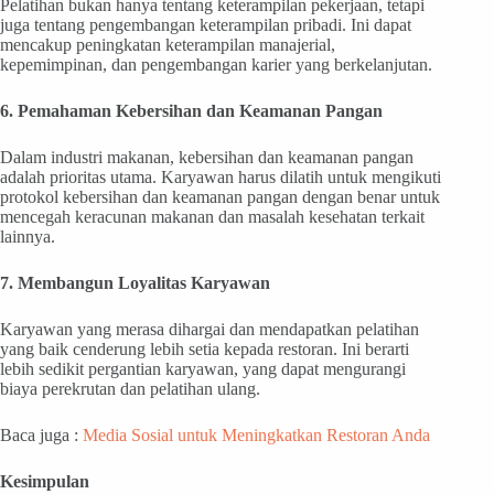
Pelatihan bukan hanya tentang keterampilan pekerjaan, tetapi
juga tentang pengembangan keterampilan pribadi. Ini dapat
mencakup peningkatan keterampilan manajerial,
kepemimpinan, dan pengembangan karier yang berkelanjutan.
6. Pemahaman Kebersihan dan Keamanan Pangan
Dalam industri makanan, kebersihan dan keamanan pangan
adalah prioritas utama. Karyawan harus dilatih untuk mengikuti
protokol kebersihan dan keamanan pangan dengan benar untuk
mencegah keracunan makanan dan masalah kesehatan terkait
lainnya.
7. Membangun Loyalitas Karyawan
Karyawan yang merasa dihargai dan mendapatkan pelatihan
yang baik cenderung lebih setia kepada restoran. Ini berarti
lebih sedikit pergantian karyawan, yang dapat mengurangi
biaya perekrutan dan pelatihan ulang.
Baca juga :
Media Sosial untuk Meningkatkan Restoran Anda
Kesimpulan