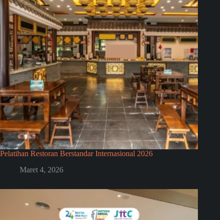
Pelatihan Restoran Berstandar Internasional 2026
Maret 4, 2026