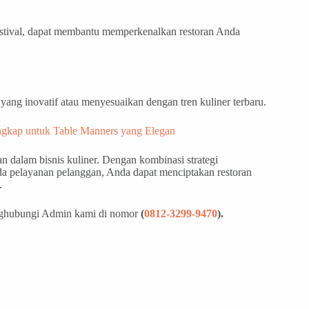
 festival, dapat membantu memperkenalkan restoran Anda
g inovatif atau menyesuaikan dengan tren kuliner terbaru.
gkap untuk Table Manners yang Elegan
n dalam bisnis kuliner. Dengan kombinasi strategi
ada pelayanan pelanggan, Anda dapat menciptakan restoran
.
menghubungi Admin kami di nomor
(
0812-3299-9470
).