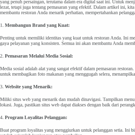
yang penuh persaingan, terutama dalam era digital saat ini. Untuk menj
lezat, tetapi juga tentang pemasaran yang efektif. Dalam artikel ini, 
membantu restoran Anda menarik perhatian, mempertahankan pelangga
1.
Membangun Brand yang Kuat:
Penting untuk memiliki identitas yang kuat untuk restoran Anda. Ini m
gaya pelayanan yang konsisten. Semua ini akan membantu Anda memba
2.
Pemasaran Melalui Media Sosial:
Media sosial adalah alat yang sangat efektif dalam pemasaran restoran
untuk membagikan foto makanan yang menggugah selera, menampilka
3.
Website yang Menarik:
Miliki situs web yang menarik dan mudah dinavigasi. Tampilkan menu,
lokasi. Juga, pastikan situs web dapat diakses dengan baik dari perangk
4.
Program Loyalitas Pelanggan:
Buat program loyalitas yang menggiurkan untuk pelanggan setia. Ini b