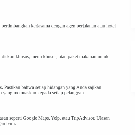
, pertimbangkan kerjasama dengan agen perjalanan atau hotel
ti diskon khusus, menu khusus, atau paket makanan untuk
s. Pastikan bahwa setiap hidangan yang Anda sajikan
n yang memuaskan kepada setiap pelanggan.
lasan seperti Google Maps, Yelp, atau TripAdvisor. Ulasan
gan baru.