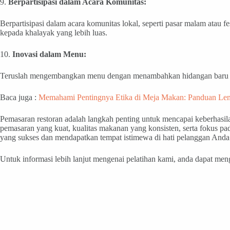
9.
Berpartisipasi dalam Acara Komunitas:
Berpartisipasi dalam acara komunitas lokal, seperti pasar malam atau
kepada khalayak yang lebih luas.
10.
Inovasi dalam Menu:
Teruslah mengembangkan menu dengan menambahkan hidangan baru yan
Baca juga :
Memahami Pentingnya Etika di Meja Makan: Panduan Len
Pemasaran restoran adalah langkah penting untuk mencapai keberhasila
pemasaran yang kuat, kualitas makanan yang konsisten, serta fokus p
yang sukses dan mendapatkan tempat istimewa di hati pelanggan Anda
Untuk informasi lebih lanjut mengenai pelatihan kami, anda dapat 