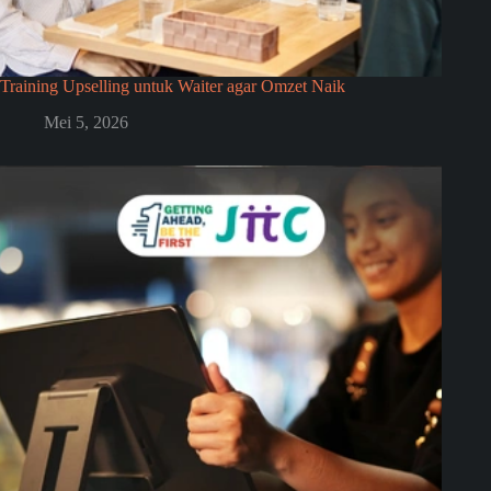
Training Upselling untuk Waiter agar Omzet Naik
Mei 5, 2026