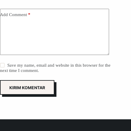
Add Comment
*
Save my name, email and website in this browser for the
next time I comment.
KIRIM KOMENTAR