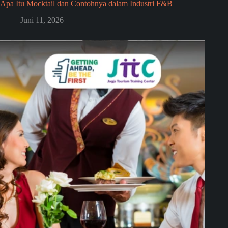
Apa Itu Mocktail dan Contohnya dalam Industri F&B
Juni 11, 2026