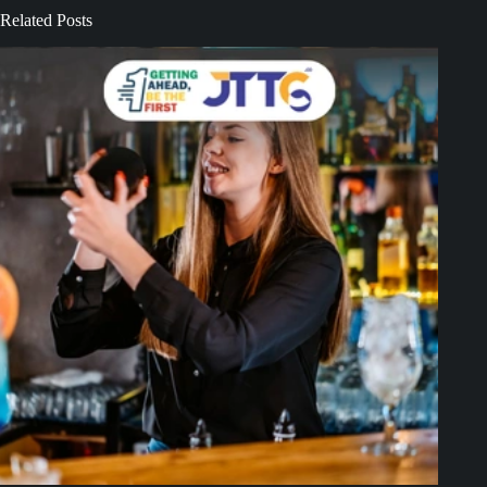
Related Posts