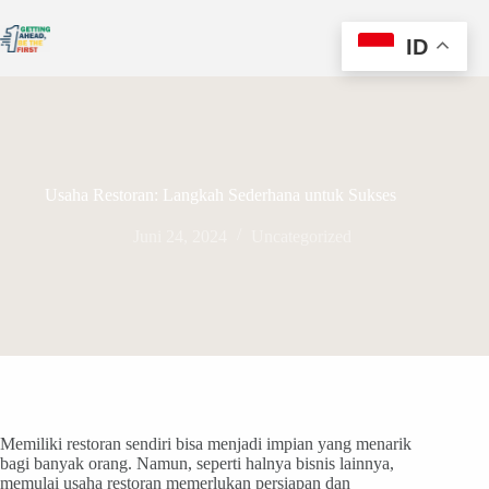
ID
Usaha Restoran: Langkah Sederhana untuk Sukses
Juni 24, 2024
Uncategorized
Memiliki restoran sendiri bisa menjadi impian yang menarik
bagi banyak orang. Namun, seperti halnya bisnis lainnya,
memulai usaha restoran memerlukan persiapan dan