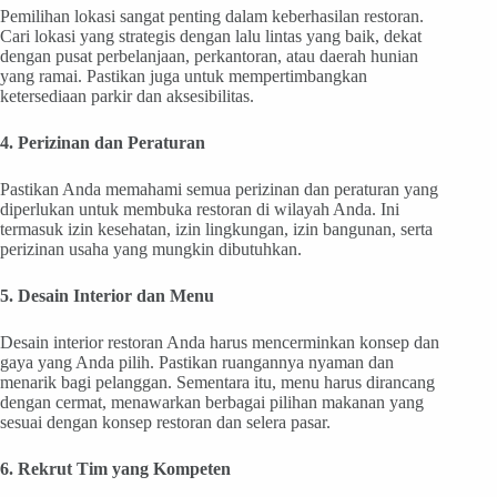
Pemilihan lokasi sangat penting dalam keberhasilan restoran.
Cari lokasi yang strategis dengan lalu lintas yang baik, dekat
dengan pusat perbelanjaan, perkantoran, atau daerah hunian
yang ramai. Pastikan juga untuk mempertimbangkan
ketersediaan parkir dan aksesibilitas.
4. Perizinan dan Peraturan
Pastikan Anda memahami semua perizinan dan peraturan yang
diperlukan untuk membuka restoran di wilayah Anda. Ini
termasuk izin kesehatan, izin lingkungan, izin bangunan, serta
perizinan usaha yang mungkin dibutuhkan.
5. Desain Interior dan Menu
Desain interior restoran Anda harus mencerminkan konsep dan
gaya yang Anda pilih. Pastikan ruangannya nyaman dan
menarik bagi pelanggan. Sementara itu, menu harus dirancang
dengan cermat, menawarkan berbagai pilihan makanan yang
sesuai dengan konsep restoran dan selera pasar.
6. Rekrut Tim yang Kompeten