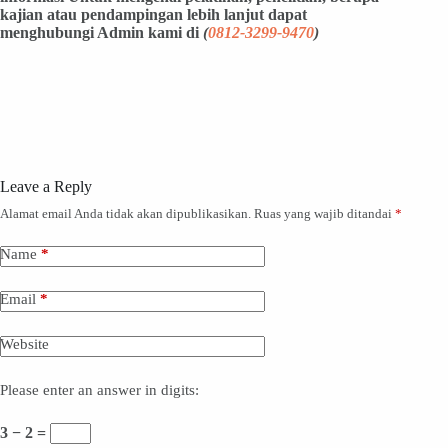
kajian atau pendampingan lebih lanjut dapat
menghubungi Admin kami di
(
0812-3299-9470
)
Leave a Reply
Alamat email Anda tidak akan dipublikasikan.
Ruas yang wajib ditandai
*
Name
*
Email
*
Website
Please enter an answer in digits:
3 − 2 =