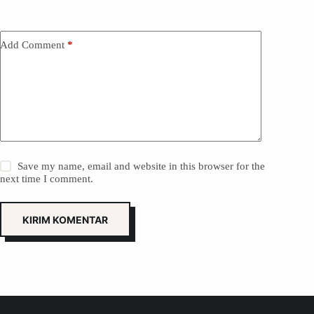
Add Comment
*
Save my name, email and website in this browser for the
next time I comment.
KIRIM KOMENTAR