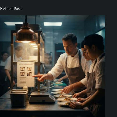
Related Posts