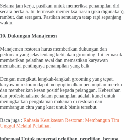
Selama jam kerja, pastikan untuk memeriksa penampilan diri
secara berkala. Ini termasuk memeriksa riasan (jika digunakan),
rambut, dan seragam. Pastikan semuanya tetap rapi sepanjang
waktu.
10. Dukungan Manajemen
Manajemen restoran harus memberikan dukungan dan
pedoman yang jelas tentang kebijakan grooming. Ini termasuk
memberikan pelatihan awal dan memastikan karyawan
memahami pentingnya penampilan yang baik.
Dengan mengikuti langkah-langkah grooming yang tepat,
karyawan restoran dapat mengoptimalkan penampilan mereka
dan memberikan kesan positif kepada pelanggan. Kebersihan
dan profesionalisme dalam penampilan adalah kunci untuk
meningkatkan pengalaman makanan di restoran dan
membangun citra yang kuat untuk bisnis tersebut.
Baca juga :
Rahasia Kesuksesan Restoran: Membangun Tim
Unggul Melalui Pelatihan
informasi Untuk mengenai pelatihan, penelitian, berupa