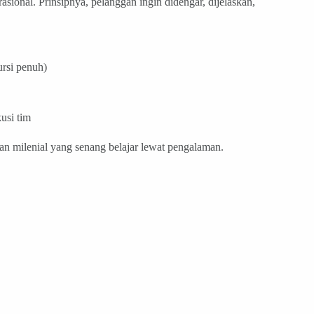
sional. Prinsipnya, pelanggan ingin didengar, dijelaskan,
ursi penuh)
usi tim
an milenial yang senang belajar lewat pengalaman.