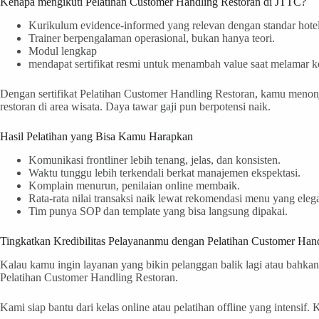
Kenapa mengikuti Pelatihan Customer Handling Restoran di JTTC?
Kurikulum evidence-informed yang relevan dengan standar hotel
Trainer berpengalaman operasional, bukan hanya teori.
Modul lengkap
mendapat sertifikat resmi untuk menambah value saat melamar ke
Dengan sertifikat Pelatihan Customer Handling Restoran, kamu menonjo
restoran di area wisata. Daya tawar gaji pun berpotensi naik.
Hasil Pelatihan yang Bisa Kamu Harapkan
Komunikasi frontliner lebih tenang, jelas, dan konsisten.
Waktu tunggu lebih terkendali berkat manajemen ekspektasi.
Komplain menurun, penilaian online membaik.
Rata-rata nilai transaksi naik lewat rekomendasi menu yang eleg
Tim punya SOP dan template yang bisa langsung dipakai.
Tingkatkan Kredibilitas Pelayananmu dengan Pelatihan Customer Han
Kalau kamu ingin layanan yang bikin pelanggan balik lagi atau bahka
Pelatihan Customer Handling Restoran.
Kami siap bantu dari kelas online atau pelatihan offline yang intensif.