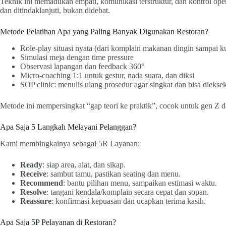
Teknik ini memadukan empati, komunikasi terstruktur, dan kontrol opera
dan ditindaklanjuti, bukan didebat.
Metode Pelatihan Apa yang Paling Banyak Digunakan Restoran?
Role-play situasi nyata (dari komplain makanan dingin sampai k
Simulasi meja dengan time pressure
Observasi lapangan dan feedback 360°
Micro-coaching 1:1 untuk gestur, nada suara, dan diksi
SOP clinic: menulis ulang prosedur agar singkat dan bisa dieksek
Metode ini mempersingkat “gap teori ke praktik”, cocok untuk gen Z d
Apa Saja 5 Langkah Melayani Pelanggan?
Kami membingkainya sebagai 5R Layanan:
Ready
: siap area, alat, dan sikap.
Receive
: sambut tamu, pastikan seating dan menu.
Recommend
: bantu pilihan menu, sampaikan estimasi waktu.
Resolve
: tangani kendala/komplain secara cepat dan sopan.
Reassure
: konfirmasi kepuasan dan ucapkan terima kasih.
Apa Saja 5P Pelayanan di Restoran?