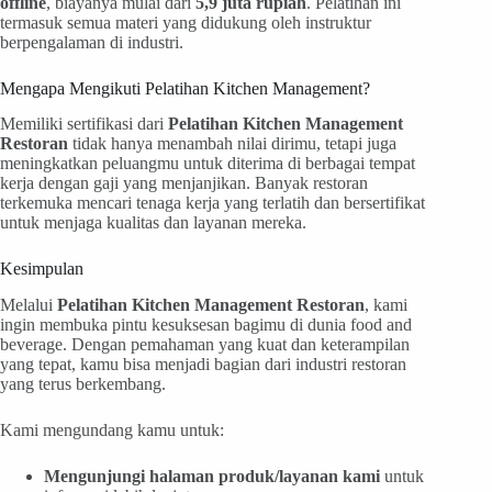
offline
, biayanya mulai dari
5,9 juta rupiah
. Pelatihan ini
termasuk semua materi yang didukung oleh instruktur
berpengalaman di industri.
Mengapa Mengikuti Pelatihan Kitchen Management?
Memiliki sertifikasi dari
Pelatihan Kitchen Management
Restoran
tidak hanya menambah nilai dirimu, tetapi juga
meningkatkan peluangmu untuk diterima di berbagai tempat
kerja dengan gaji yang menjanjikan. Banyak restoran
terkemuka mencari tenaga kerja yang terlatih dan bersertifikat
untuk menjaga kualitas dan layanan mereka.
Kesimpulan
Melalui
Pelatihan Kitchen Management Restoran
, kami
ingin membuka pintu kesuksesan bagimu di dunia food and
beverage. Dengan pemahaman yang kuat dan keterampilan
yang tepat, kamu bisa menjadi bagian dari industri restoran
yang terus berkembang.
Kami mengundang kamu untuk:
Mengunjungi halaman produk/layanan kami
untuk