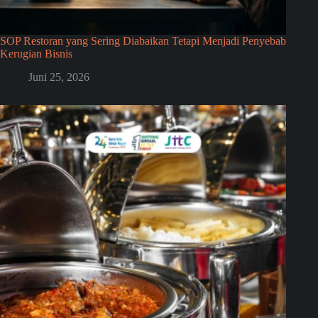
SOP Restoran yang Sering Diabaikan Tetapi Menjadi Penyebab
Kerugian Bisnis
Juni 25, 2026