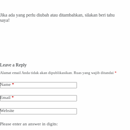
Jika ada yang perlu diubah atau ditambahkan, silakan beri tahu
saya!
Leave a Reply
Alamat email Anda tidak akan dipublikasikan.
Ruas yang wajib ditandai
*
Name
*
Email
*
Website
Please enter an answer in digits: