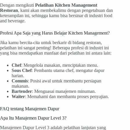
Dengan mengikuti
Pelatihan Kitchen Management
Restoran
, kami akan membekalimu dengan pengetahuan dan
keterampilan ini, sehingga kamu bisa bersinar di industri food
and beverage.
Profesi Apa Saja yang Harus Belajar Kitchen Management?
Jika kamu bercita-cita untuk berkarir di bidang restoran,
pelatihan ini sangat penting! Beberapa profesi di industri ini
yang bisa mendapatkan manfaat dari pelatihan ini antara lain:
Chef
: Mengelola masakan, menciptakan menu.
Sous Chef
: Pembantu utama chef, mengatur dapur
harian.
Commis
: Posisi awal untuk membantu persiapan
makanan.
Bartender
: Menguasai manajemen minuman.
Waiter
: Memahami dan membantu proses penyajian.
FAQ tentang Manajemen Dapur
Apa Itu Manajemen Dapur Level 3?
Manajemen Dapur Level 3 adalah pelatihan lanjutan yang