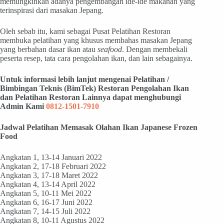
memungkinkan adanya pengembangan ide-ide makanan yang
terinspirasi dari masakan Jepang.
Oleh sebab itu, kami sebagai Pusat Pelatihan Restoran
membuka pelatihan yang khusus membahas masakan Jepang
yang berbahan dasar ikan atau
seafood
. Dengan membekali
peserta resep, tata cara pengolahan ikan, dan lain sebagainya.
Untuk informasi lebih lanjut mengenai Pelatihan /
Bimbingan Teknis (BimTek) Restoran Pengolahan Ikan
dan Pelatihan Restoran Lainnya dapat menghubungi
Admin Kami
0812-1501-7910
Jadwal Pelatihan Memasak Olahan Ikan Japanese Frozen
Food
Angkatan 1, 13-14 Januari 2022
Angkatan 2, 17-18 Februari 2022
Angkatan 3, 17-18 Maret 2022
Angkatan 4, 13-14 April 2022
Angkatan 5, 10-11 Mei 2022
Angkatan 6, 16-17 Juni 2022
Angkatan 7, 14-15 Juli 2022
Angkatan 8, 10-11 Agustus 2022