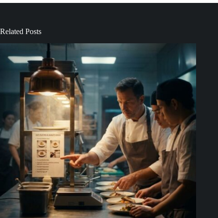
Related Posts