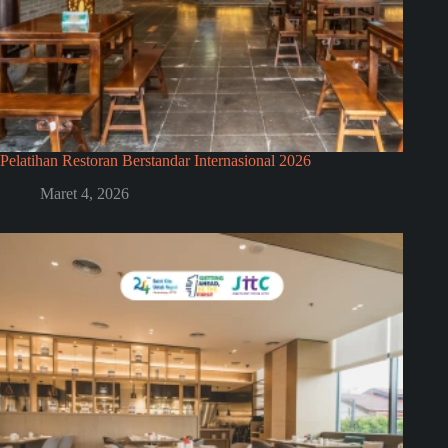
Pelatihan Restoran Berstandar Internasional 2026
Maret 4, 2026