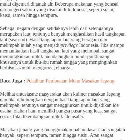
mulai digemari di tanah air. Beberapa makanan yang berasal
dari negeri sakura yang disukai di Indonesia, seperti sushi,
katsu, ramen hingga tempura.
Sebagai negara dengan setidaknya lebih dari setengahnya
merupakan laut, tentunya banyak menghasilkan hasil tangkapan
laut (seafood). Hasil tangkapan laut yang beragam dan
melimpah inilah yang menjadi
privilege
Indonesia. Jika mampu
memanfaatkan hasil tangkapan laut yang melimpah sangat
memungkinkan untuk mendatangkan pundi-pundi uang
khususnya untuk ibu-ibu rumah tangga yang menginginkan
berbisnis sambil mengurus keluarga.
Baca Juga :
Pelatihan Pembuatan Menu Masakan Jepang
Melihat antusiasme masyarakat akan kuliner masakan Jepang
dan jika dihubungkan dengan hasil tangkapan laut yang
melimpah, tentunya sangat menggiurkan untuk dijadikan ide
usaha. olahan ikan memiliki pangsa pasar yang luas, sangat
cocok bila dikembangkan untuk ide usaha.
Masakan jepang yang menggunakan bahan dasar ikan sangatah
banyak, seperti tempura, ramen hingga sushi. Atau sangat