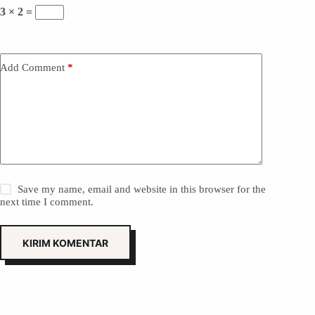
3 × 2 =
Add Comment
*
Save my name, email and website in this browser for the
next time I comment.
KIRIM KOMENTAR