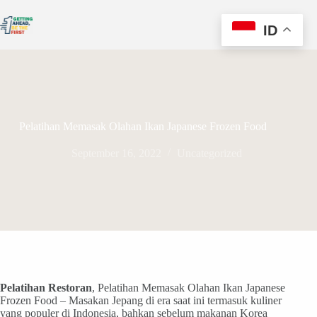
ID
Pelatihan Memasak Olahan Ikan Japanese Frozen Food
September 16, 2022
Uncategorized
Pelatihan Restoran
, Pelatihan Memasak Olahan Ikan Japanese
Frozen Food – Masakan Jepang di era saat ini termasuk kuliner
yang populer di Indonesia, bahkan sebelum makanan Korea