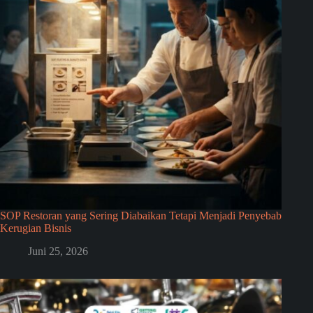
SOP Restoran yang Sering Diabaikan Tetapi Menjadi Penyebab
Kerugian Bisnis
Juni 25, 2026