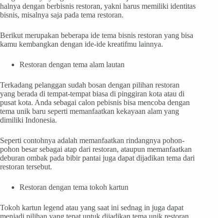
halnya dengan berbisnis restoran, yakni harus memiliki identitas
bisnis, misalnya saja pada tema restoran.
Berikut merupakan beberapa ide tema bisnis restoran yang bisa
kamu kembangkan dengan ide-ide kreatifmu lainnya.
Restoran dengan tema alam lautan
Terkadang pelanggan sudah bosan dengan pilihan restoran
yang berada di tempat-tempat biasa di pinggiran kota atau di
pusat kota. Anda sebagai calon pebisnis bisa mencoba dengan
tema unik baru seperti memanfaatkan kekayaan alam yang
dimiliki Indonesia.
Seperti contohnya adalah memanfaatkan rindangnya pohon-
pohon besar sebagai atap dari restoran, ataupun memanfaatkan
deburan ombak pada bibir pantai juga dapat dijadikan tema dari
restoran tersebut.
Restoran dengan tema tokoh kartun
Tokoh kartun legend atau yang saat ini sednag in juga dapat
menjadi pilihan yang tepat untuk dijadikan tema unik restoran