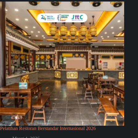
Pelatihan Restoran Berstandar Internasional 2026