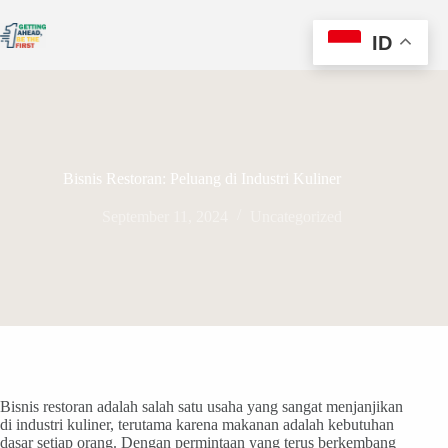
ID
Bisnis Restoran: Peluang di Industri Kuliner
September 11, 2024
Uncategorized
Bisnis restoran adalah salah satu usaha yang sangat menjanjikan
di industri kuliner, terutama karena makanan adalah kebutuhan
dasar setiap orang. Dengan permintaan yang terus berkembang