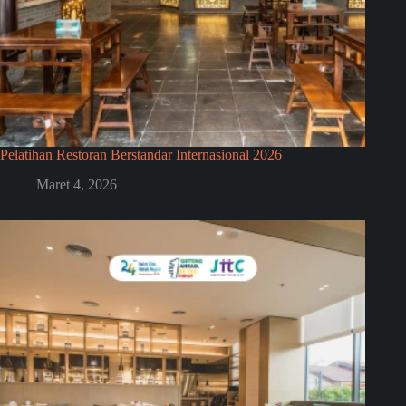
Pelatihan Restoran Berstandar Internasional 2026
Maret 4, 2026