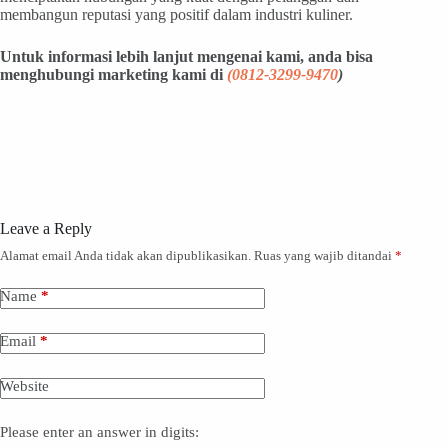
membangun reputasi yang positif dalam industri kuliner.
Untuk informasi lebih lanjut mengenai kami, anda bisa
menghubungi marketing kami di
(
0812-3299-9470
)
Leave a Reply
Alamat email Anda tidak akan dipublikasikan.
Ruas yang wajib ditandai
*
Name
*
Email
*
Website
Please enter an answer in digits: