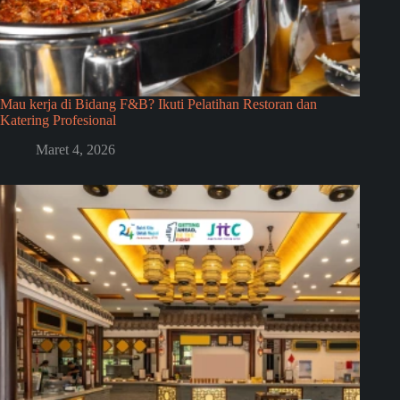
Mau kerja di Bidang F&B? Ikuti Pelatihan Restoran dan
Katering Profesional
Maret 4, 2026