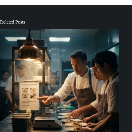
Related Posts